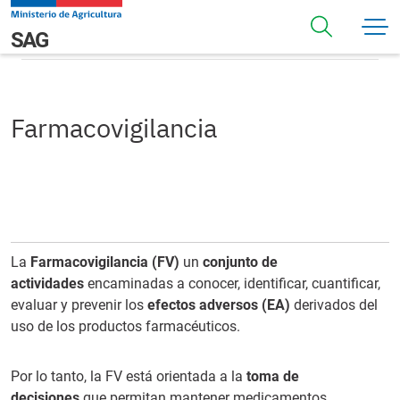
Pasar al contenido principal
Farmacovigilancia
Navegación principal
SAG
Farmacovigilancia
La
Farmacovigilancia (FV)
un
conjunto de
actividades
encaminadas a conocer, identificar, cuantificar,
evaluar y prevenir los
efectos adversos (EA)
derivados del
uso de los productos farmacéuticos.
Por lo tanto, la FV está orientada a la
toma de
decisiones
que permitan mantener medicamentos