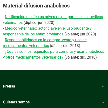
Material difusión anabólicos
-
Notificación de efectos adversos por parte de los médicos
veterinarios
(díptico; jun 2020)
-
Médico veterinario: actor clave en el uso prudente y
responsable de los antimicrobianos
(volante; jun 2020)
-
Responsabilidades en la compra, venta y uso de
medicamentos veterinarios
(afiche; dic. 2018)
-
¿Cuáles son los requisitos para comprar y usar anabólicos
y otros medicamentos veterinarios?
(volante; dic. 2018)
Prensa
Quiénes somos