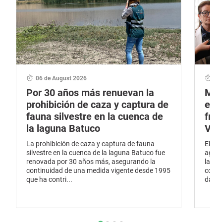
06 de August 2026
28
Por 30 años más renuevan la
Min
prohibición de caza y captura de
eme
fauna silvestre en la cuenca de
fro
la laguna Batuco
Val
La prohibición de caza y captura de fauna
El Mi
silvestre en la cuenca de la laguna Batuco fue
agríc
renovada por 30 años más, asegurando la
la Re
continuidad de una medida vigente desde 1995
conti
que ha contri...
daños