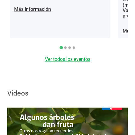
(mora
Más información
Vacci
proce
Más i
Ver todos los eventos
Videos
Video file