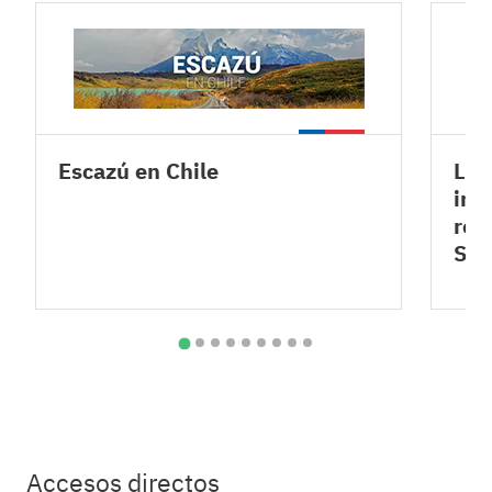
Escazú en Chile
Lev
inf
rel
SA
Accesos directos