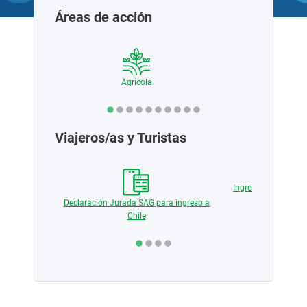
Áreas de acción
ciales
Agrícola
Pecua
Viajeros/as y Turistas
 medios de
Ingreso de producto
vegetal y
Declaración Jurada SAG para ingreso a
Chile