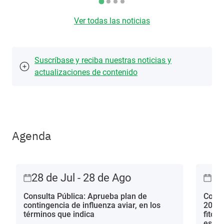
Ver todas las noticias
Suscríbase y reciba nuestras noticias y
actualizaciones de contenido
Agenda
28 de Jul - 28 de Ago
28
Consulta Pública: Aprueba plan de
Consu
contingencia de influenza aviar, en los
2013 
términos que indica
fitos
estac