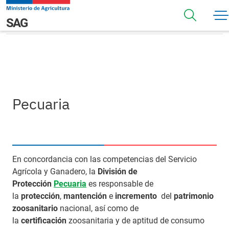
Pasar al contenido principal
Pecuaria
Navegación principal
SAG
Pecuaria
En concordancia con las competencias del Servicio
Agrícola y Ganadero, la
División de
Protección
Pecuaria
es responsable de
la
protección
,
mantención
e
incremento
del
patrimonio
zoosanitario
nacional, así como de
la
certificación
zoosanitaria y de aptitud de consumo