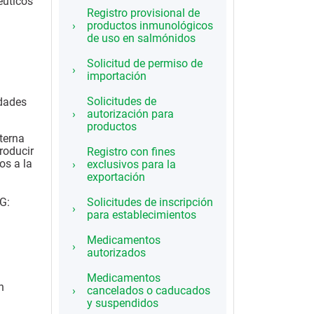
éuticos
Registro provisional de
.
productos inmunológicos
de uso en salmónidos
Solicitud de permiso de
importación
Solicitudes de
edades
autorización para
productos
terna
roducir
Registro con fines
os a la
exclusivos para la
exportación
G:
Solicitudes de inscripción
para establecimientos
Medicamentos
autorizados
Medicamentos
n
cancelados o caducados
y suspendidos