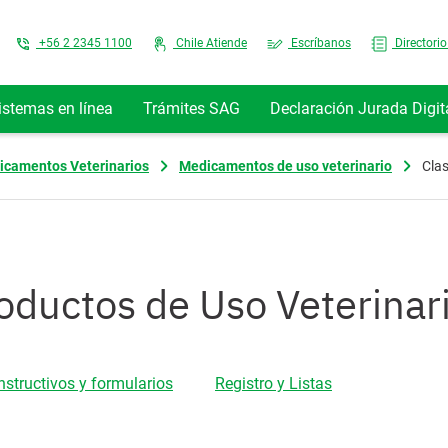
Top Menu
+56 2 2345 1100
Chile Atiende
Escríbanos
Directorio
istemas en línea
Trámites SAG
Declaración Jurada Digit
icamentos Veterinarios
Medicamentos de uso veterinario
Clas
roductos de Uso Veterinar
Instructivos y formularios
Registro y Listas