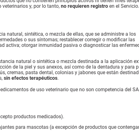
roductos que no contienen principios activos ni tienen fines terap
eterinarios y, por lo tanto,
no requieren registro
en el Servicio
ia natural, sintética, o mezcla de ellas, que se administre a los
nfermedades o sus síntomas; restablecer corregir o modificar las
dad activa; otorgar inmunidad pasiva o diagnosticar las enferm
tancia natural o sintética o mezcla destinada a la aplicación ex
cción de la piel y sus anexos, así como de la dentadura y para p
s, cremas, pasta dental, colonias y jabones que están destinad
s,
sin efectos terapéuticos
.
edicamentos de uso veterinario que no son competencia del SA
excepto productos medicados).
lajantes para mascotas (a excepción de productos que contenga