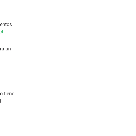
mentos
cl
irá un
o tiene
l