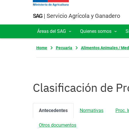
Pasar al contenido principal
SAG
| Servicio Agrícola y Ganadero
Áreas del SAG
Quienes somos
S
Navegación principal
Home
Pecuaria
Alimentos Animales / Med
Clasificación de P
Antecedentes
Normativas
Proc. 
Otros documentos