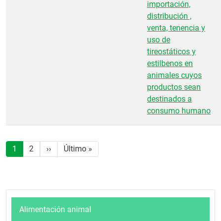
importación,
distribución ,
venta, tenencia y
uso de
tireostáticos y
estilbenos en
animales cuyos
productos sean
destinados a
consumo humano
Paginación
Siguiente página
Última página
1
2
››
Último »
Alimentación animal