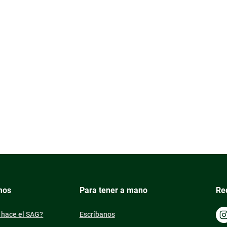
mos
Para tener a mano
Re
 hace el SAG?
Escríbanos