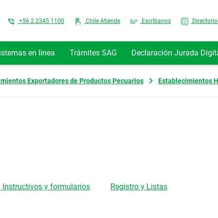
Top Menu
+56 2 2345 1100
Chile Atiende
Escríbanos
Directorio
istemas en línea
Trámites SAG
Declaración Jurada Digit
imientos Exportadores de Productos Pecuarios
Establecimientos H
 Instructivos y formularios
Registro y Listas