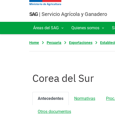
Pasar al contenido principal
SAG
| Servicio Agrícola y Ganadero
Áreas del SAG
Quienes somos
S
Navegación principal
Home
Pecuaria
Exportaciones
Establec
Corea del Sur
Antecedentes
Normativas
Proc.
Otros documentos