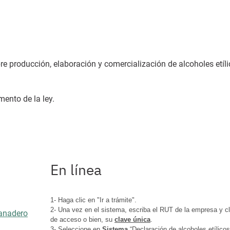
bre producción, elaboración y comercialización de alcoholes etíli
amento de la ley.
En línea
1- Haga clic en "Ir a trámite".
2- Una vez en el sistema, escriba el RUT de la empresa y c
Ganadero
de acceso o bien, su
clave única
.
3- Seleccione en
Sistema
“Declaración de alcoholes etílicos