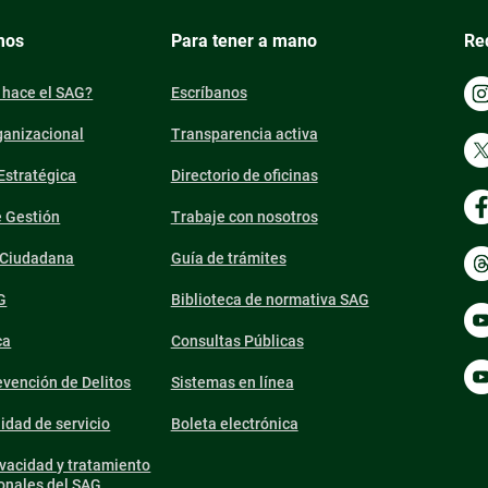
mos
Para tener a mano
Re
 hace el SAG?
Escríbanos
ganizacional
Transparencia activa
 Estratégica
Directorio de oficinas
e Gestión
Trabaje con nosotros
n Ciudadana
Guía de trámites
G
Biblioteca de normativa SAG
ca
Consultas Públicas
vención de Delitos
Sistemas en línea
lidad de servicio
Boleta electrónica
ivacidad y tratamiento
onales del SAG