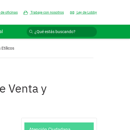
 de oficinas
Trabaje con nosotros
Ley de Lobby
al
Etílicos
e Venta y
Atención Ciudadana