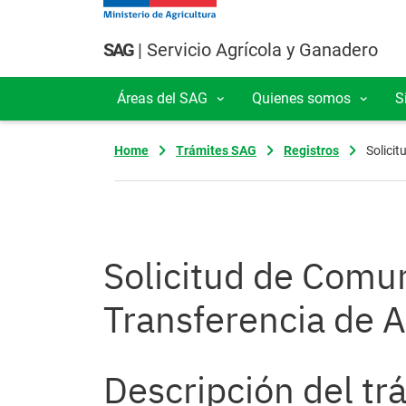
Pasar al contenido principal
SAG
| Servicio Agrícola y Ganadero
Áreas del SAG
Quienes somos
S
Navegación principal
Home
Trámites SAG
Registros
Solicit
Solicitud de Comun
Transferencia de A
Descripción del tr