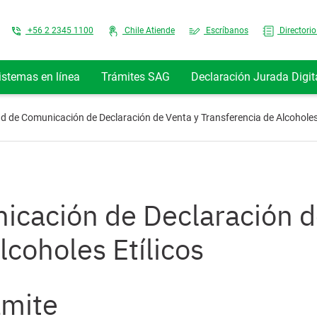
Top Menu
+56 2 2345 1100
Chile Atiende
Escríbanos
Directorio
istemas en línea
Trámites SAG
Declaración Jurada Digit
ud de Comunicación de Declaración de Venta y Transferencia de Alcoholes 
icación de Declaración d
lcoholes Etílicos
ámite