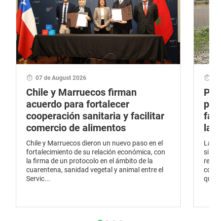
07 de August 2026
06
Chile y Marruecos firman
Por
acuerdo para fortalecer
pro
cooperación sanitaria y facilitar
fau
comercio de alimentos
la 
Chile y Marruecos dieron un nuevo paso en el
La pr
fortalecimiento de su relación económica, con
silve
la firma de un protocolo en el ámbito de la
renov
cuarentena, sanidad vegetal y animal entre el
conti
Servic...
que ha