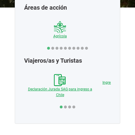
Áreas de acción
ciales
Agrícola
Pecua
Viajeros/as y Turistas
 medios de
Ingreso de producto
vegetal y
Declaración Jurada SAG para ingreso a
Chile