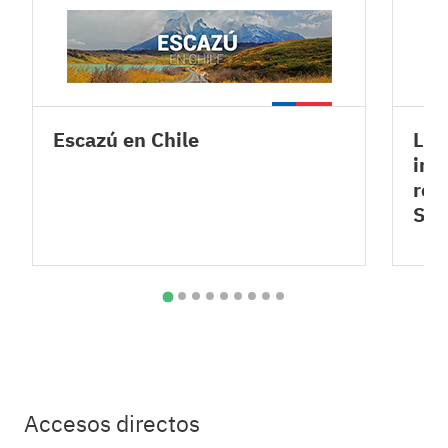
Escazú en Chile
Lev
inf
rel
SA
Accesos directos