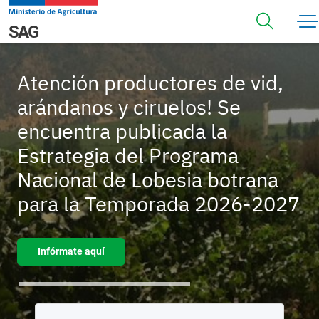
Pasar al contenido principal
Navegación principal
SAG
Atención productores de vid,
arándanos y ciruelos! Se
encuentra publicada la
Estrategia del Programa
Nacional de Lobesia botrana
para la Temporada 2026-2027
Infórmate aquí