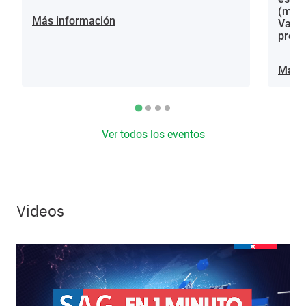
(mora
Más información
Vacci
proce
Más i
Ver todos los eventos
Videos
Video file