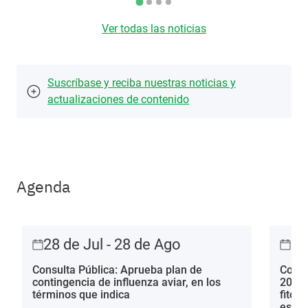
Ver todas las noticias
Suscríbase y reciba nuestras noticias y
actualizaciones de contenido
Agenda
28 de Jul - 28 de Ago
28
Consulta Pública: Aprueba plan de
Consu
contingencia de influenza aviar, en los
2013 
términos que indica
fitos
estac