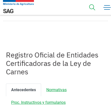
Pasar al contenido principal
Registro Oficial de Entidades Certificadoras de la Ley de
Navegación principal
SAG
Carnes
Registro Oficial de Entidades
Certificadoras de la Ley de
Carnes
Antecedentes
Normativas
Proc. Instructivos y formularios