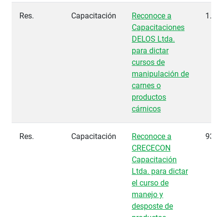
Res.
Capacitación
Reconoce a
1.0
Capacitaciones
DELOS Ltda.
para dictar
cursos de
manipulación de
carnes o
productos
cárnicos
Res.
Capacitación
Reconoce a
93
CRECECON
Capacitación
Ltda. para dictar
el curso de
manejo y
desposte de