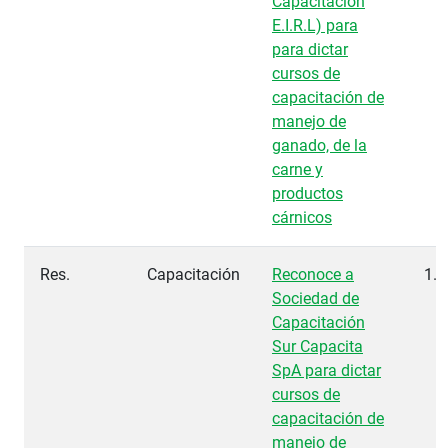
Capacitación
E.I.R.L) para
para dictar
cursos de
capacitación de
manejo de
ganado, de la
carne y
productos
cárnicos
Res.
Capacitación
Reconoce a
1.8
Sociedad de
Capacitación
Sur Capacita
SpA para dictar
cursos de
capacitación de
manejo de