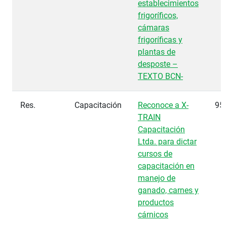
establecimientos
frigoríficos,
cámaras
frigoríficas y
plantas de
desposte –
TEXTO BCN-
Res.
Capacitación
Reconoce a X-
95
TRAIN
Capacitación
Ltda. para dictar
cursos de
capacitación en
manejo de
ganado, carnes y
productos
cárnicos