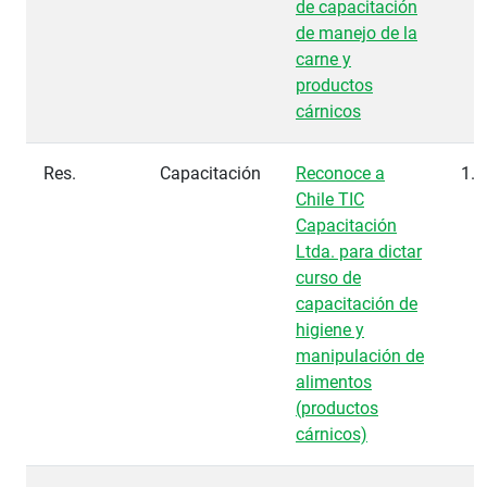
de capacitación
de manejo de la
carne y
productos
cárnicos
Res.
Capacitación
Reconoce a
1.8
Chile TIC
Capacitación
Ltda. para dictar
curso de
capacitación de
higiene y
manipulación de
alimentos
(productos
cárnicos)