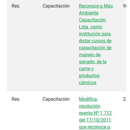
Res.
Capacitación
Reconoce a Más
94
Ambiente
Capacitación
Ltda. como
institución para
dictar cursos de
capacitación de
manejo de
ganado, de la
carne y
productos
cárnicos
Res.
Capacitación
Modifica
2.5
resolución
exenta Nº 1.712
del 17/10/2011
que reconoce a