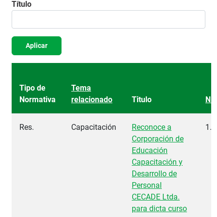
Título
Aplicar
Tipo de
Tema
Normativa
relacionado
Titulo
Nº
Res.
Capacitación
Reconoce a
1.6
Corporación de
Educación
Capacitación y
Desarrollo de
Personal
CECADE Ltda.
para dicta curso