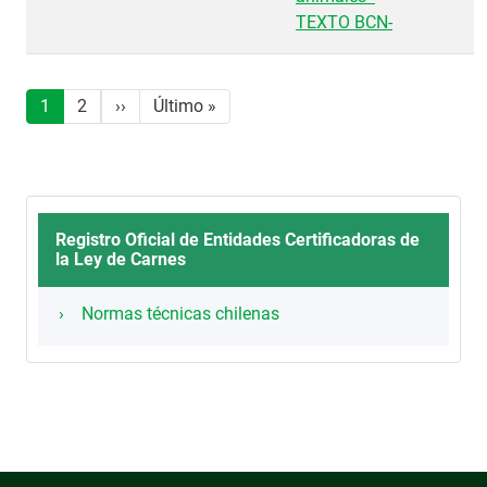
TEXTO BCN-
Paginación
Siguiente página
Última página
1
2
››
Último »
Registro Oficial de Entidades Certificadoras de
la Ley de Carnes
Normas técnicas chilenas