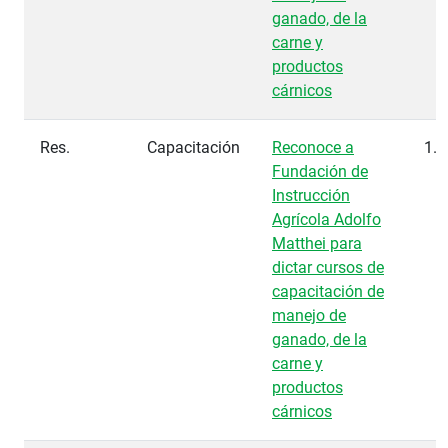
ganado, de la
carne y
productos
cárnicos
Res.
Capacitación
Reconoce a
1.1
Fundación de
Instrucción
Agrícola Adolfo
Matthei para
dictar cursos de
capacitación de
manejo de
ganado, de la
carne y
productos
cárnicos