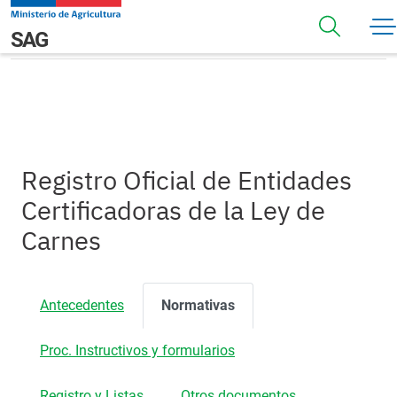
Pasar al contenido principal
Normativas
Navegación principal
SAG
Registro Oficial de Entidades
Certificadoras de la Ley de
Carnes
Antecedentes
Normativas
Proc. Instructivos y formularios
Registro y Listas
Otros documentos