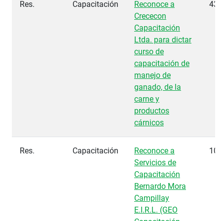
Res.
Capacitación
Reconoce a
43
Crececon
Capacitación
Ltda. para dictar
curso de
capacitación de
manejo de
ganado, de la
carne y
productos
cárnicos
Res.
Capacitación
Reconoce a
10
Servicios de
Capacitación
Bernardo Mora
Campillay
E.I.R.L. (GEO