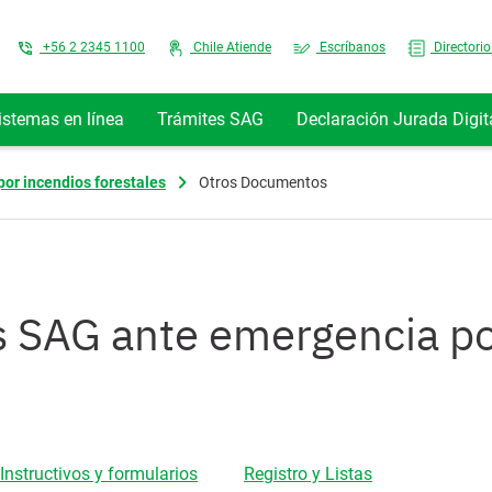
Top Menu
+56 2 2345 1100
Chile Atiende
Escríbanos
Directorio
istemas en línea
Trámites SAG
Declaración Jurada Digit
r incendios forestales
Otros Documentos
SAG ante emergencia po
 Instructivos y formularios
Registro y Listas