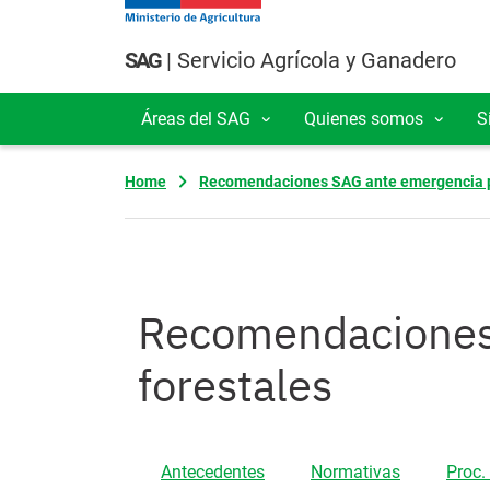
Pasar al contenido principal
SAG
| Servicio Agrícola y Ganadero
Áreas del SAG
Quienes somos
S
Navegación principal
Home
Recomendaciones SAG ante emergencia po
Recomendaciones 
forestales
Antecedentes
Normativas
Proc.