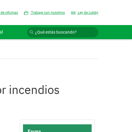
 de oficinas
Trabaje con nosotros
Ley de Lobby
al
r incendios
Fauna