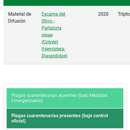
Material de
Escama del
2020
Trípti
Difusión
Olivo -
Parlatoria
oleae
(Colvée)
(Hemiptera:
Diaspididae)
Plagas cuarentenarias ausentes (bajo Medidas
Emergenciales)
Plagas cuarentenarias presentes (bajo control
oficial)