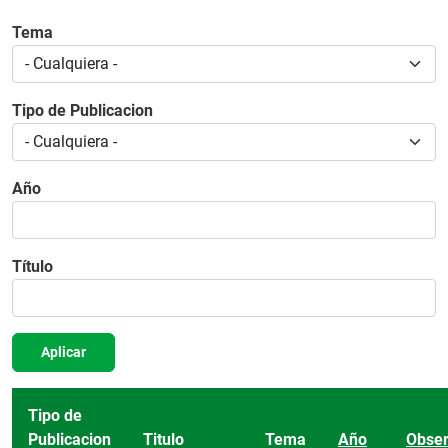
Tema
Tipo de Publicacion
Año
Título
Aplicar
Tipo de
Publicacion
Titulo
Tema
Año
Obser