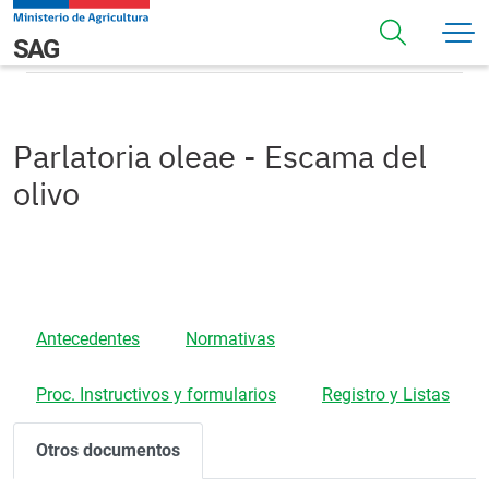
Pasar al contenido principal
Otros Documentos
Navegación principal
SAG
Parlatoria oleae - Escama del
olivo
Antecedentes
Normativas
Proc. Instructivos y formularios
Registro y Listas
Otros documentos