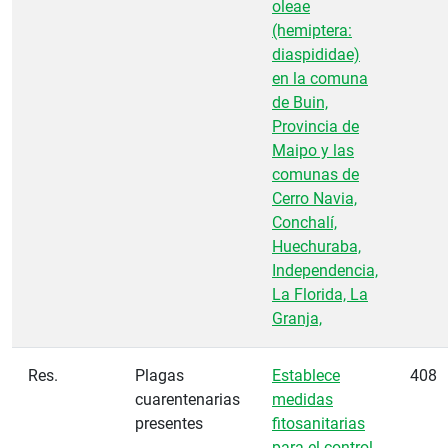
oleae
(hemiptera:
diaspididae)
en la comuna
de Buin,
Provincia de
Maipo y las
comunas de
Cerro Navia,
Conchalí,
Huechuraba,
Independencia,
La Florida, La
Granja,
Res.
Plagas
Establece
408
cuarentenarias
medidas
presentes
fitosanitarias
para el control