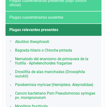
Plagas cuarentenarias presentes (bajo control
oficial)
Plagas cuarentenarias ausentes
Plagas relevantes presentes
Abutilon theophrasti
Bagrada hilaris o Chinche pintada
Nematodo del enanismo de primavera de la
frutilla - Aphelenchoides fragariae
Drosófila de alas manchadas (Drosophila
suzukii)
Parabemisia myricae (Hemiptera: Aleyrodidae)
Cancro bacteriano Psm Pseudomonas syringae
pv. morsprunorum
Monilinia fructícola