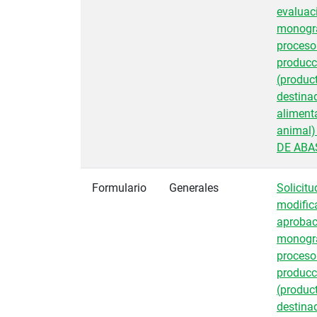
evaluac
monogra
proceso
producc
(produc
destina
aliment
animal)
DE ABA
Formulario
Generales
Solicitu
modific
aprobac
monogra
proceso
producc
(produc
destina