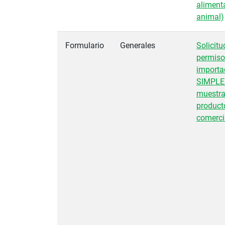
aliment
animal)
Formulario
Generales
Solicitu
permiso
importa
SIMPLE
muestra
producto
comerci