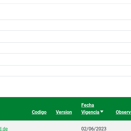
Fecha
Codigo
Version
Vigencia
Ordenar ascen
Observ
d de
02/06/2023