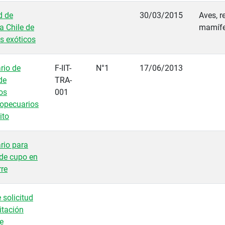
d de
30/03/2015
Aves, re
a Chile de
mamífe
s exóticos
rio de
F-IIT-
N°1
17/06/2013
de
TRA-
os
001
ropecuarios
ito
rio para
 de cupo en
rre
 solicitud
itación
de