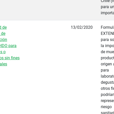
Chile (
para u
importa
d de
13/02/2020
Formul
 de
EXTEN
ción
para so
IDO para
la impo
s o
de mue
s sin fines
produc
ales
origen 
para
laborat
degust
otros f
podría
represe
riesgo
sanitar