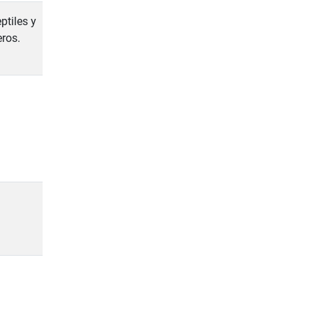
ptiles y
ros.