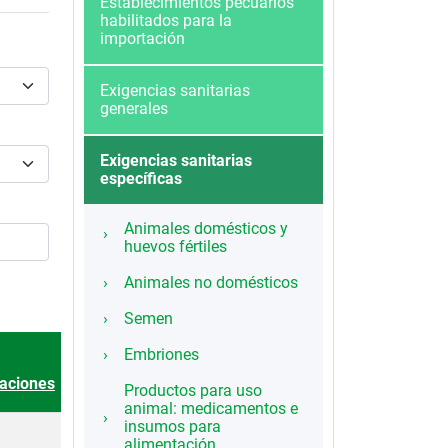
Establecimientos pecuarios
habilitados para la
importación
Exigencias sanitarias
generales
Exigencias sanitarias
específicas
Animales domésticos y
huevos fértiles
Animales no domésticos
Semen
Embriones
dente
aciones
Productos para uso
animal: medicamentos e
insumos para
alimentación