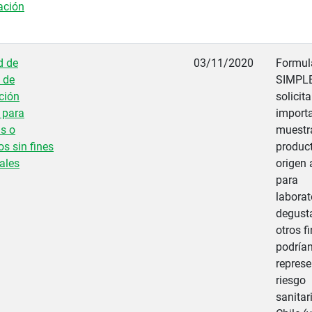
ación
d de
03/11/2020
Formul
 de
SIMPLE
ción
solicita
 para
import
s o
muestr
s sin fines
produc
ales
origen 
para
laborat
degust
otros f
podría
represe
riesgo
sanitar