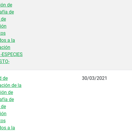
ión de
fía de
 de
ión
tos
dos a la
ación
 -ESPECIES
STO-
d de
30/03/2021
ación de la
ión de
fía de
 de
ión
tos
dos a la