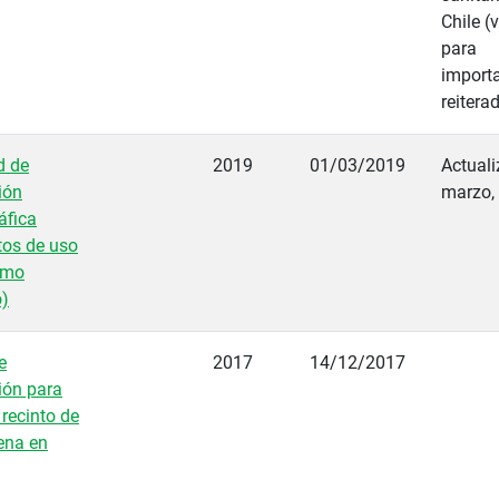
Chile (
para
import
reitera
d de
2019
01/03/2019
Actuali
ión
marzo,
áfica
tos de uso
umo
)
e
2017
14/12/2017
ión para
recinto de
ena en