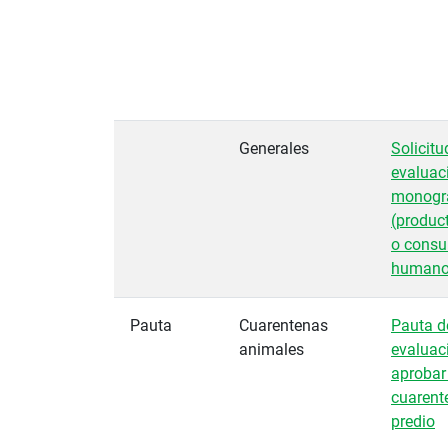
Generales
Solicitu
evaluac
monogr
(produc
o cons
humano
Pauta
Cuarentenas
Pauta d
animales
evaluac
aprobar 
cuarent
predio