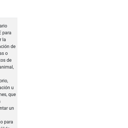
ario
 para
r la
ación de
as o
tos de
animal,
orio,
ación u
ines, que
n
ntar un
io para