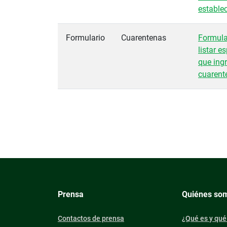
estable
Formulario
Cuarentenas
Formula
listar 
que ing
cuarent
Prensa
Quiénes so
Contactos de prensa
¿Qué es y qué