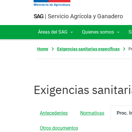
Pasar al contenido principal
SAG
| Servicio Agrícola y Ganadero
Áreas del SAG
Quienes somos
S
Navegación principal
Home
Exigencias sanitarias específicas
P
Exigencias sanitari
Antecedentes
Normativas
Proc. I
Otros documentos