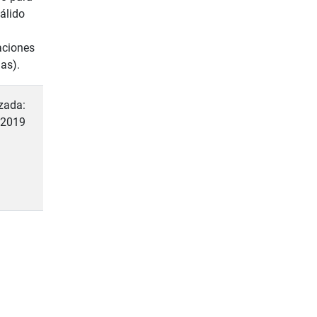
válido
aciones
das).
zada:
 2019