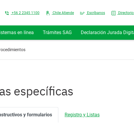
Top Menu
+56 2 2345 1100
Chile Atiende
Escríbanos
Directorio
istemas en línea
Trámites SAG
Declaración Jurada Digit
rocedimientos
as específicas
nstructivos y formularios
Registro y Listas