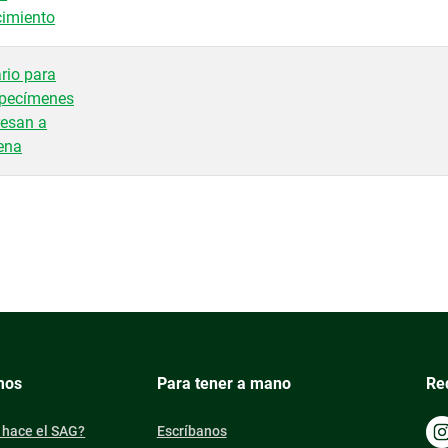
cimiento
rio para
especímenes
resan a
ena
mos
Para tener a mano
Re
 hace el SAG?
Escríbanos