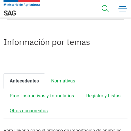
Pasar al contenido principal
Información por temas
Navegación principal
SAG
Información por temas
Antecedentes
Normativas
Proc. Instructivos y formularios
Registro y Listas
Otros documentos
Para llevar a cabo el proceso de importación de animales,