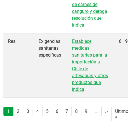
de carnes de
canguro y deroga
resolución que
indica
Res.
Exigencias
Establece
6.19
sanitarias
medidas
específicas
sanitarias para la
importación a
Chile de
artesanías y otros
productos que
indica
Paginación
Siguiente
1
2
3
4
5
6
7
8
9
…
››
Últim
Últi
»