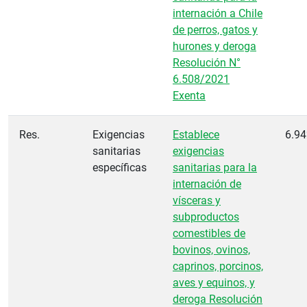
internación a Chile
de perros, gatos y
hurones y deroga
Resolución N°
6.508/2021
Exenta
Res.
Exigencias
Establece
6.94
sanitarias
exigencias
específicas
sanitarias para la
internación de
vísceras y
subproductos
comestibles de
bovinos, ovinos,
caprinos, porcinos,
aves y equinos, y
deroga Resolución