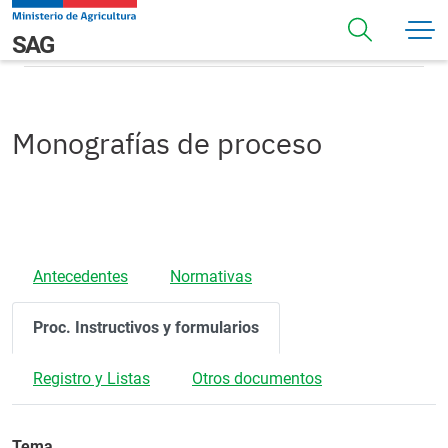
Pasar al contenido principal
Procedimientos
Navegación principal
SAG
Monografías de proceso
Antecedentes
Normativas
Proc. Instructivos y formularios
Registro y Listas
Otros documentos
Tema