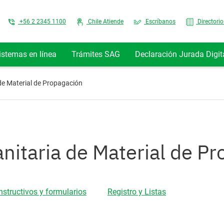
Top Menu
+56 2 2345 1100
Chile Atiende
Escríbanos
Directorio
istemas en línea
Trámites SAG
Declaración Jurada Digit
 de Material de Propagación
sanitaria de Material de P
Instructivos y formularios
Registro y Listas