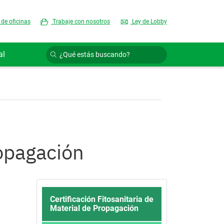
 de oficinas
Trabaje con nosotros
Ley de Lobby
al
ropagación
Certificación Fitosanitaria de
Material de Propagación