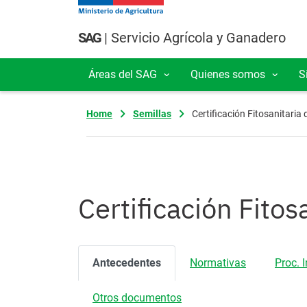
Pasar al contenido principal
SAG
| Servicio Agrícola y Ganadero
Áreas del SAG
Quienes somos
S
Navegación principal
Home
Semillas
Certificación Fitosanitaria
Certificación Fito
Antecedentes
Normativas
Proc. 
Otros documentos