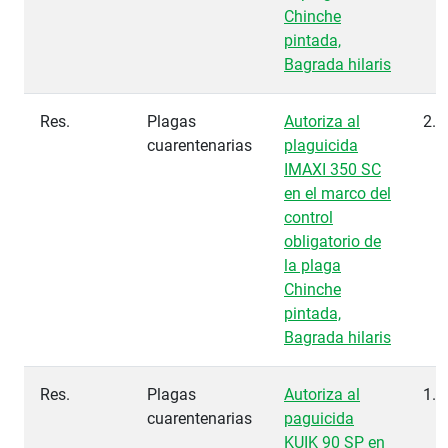
Chinche
pintada,
Bagrada hilaris
Res.
Plagas
Autoriza al
2.0
cuarentenarias
plaguicida
IMAXI 350 SC
en el marco del
control
obligatorio de
la plaga
Chinche
pintada,
Bagrada hilaris
Res.
Plagas
Autoriza al
1.8
cuarentenarias
paguicida
KUIK 90 SP en