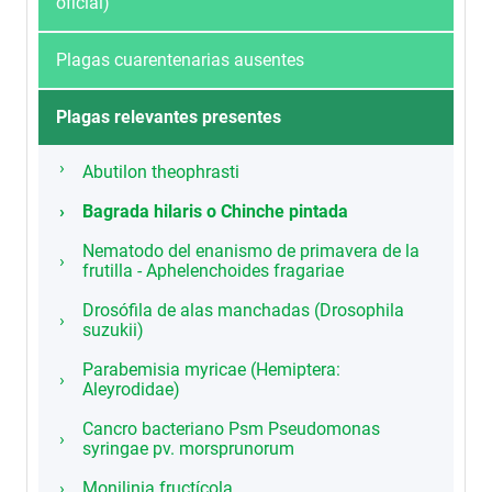
oficial)
Plagas cuarentenarias ausentes
Plagas relevantes presentes
Abutilon theophrasti
Bagrada hilaris o Chinche pintada
Nematodo del enanismo de primavera de la
frutilla - Aphelenchoides fragariae
Drosófila de alas manchadas (Drosophila
suzukii)
Parabemisia myricae (Hemiptera:
Aleyrodidae)
Cancro bacteriano Psm Pseudomonas
syringae pv. morsprunorum
Monilinia fructícola