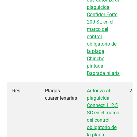
plaguicida
Confidor Forte
200 SL en el
marco del
control
obligatorio de
la plaga
Chinche
pintada,
Bagrada hilaris
Res.
Plagas
Autoriza al
2.6
cuarentenarias
plaguicida
Connect 112,5
SC en el marco
del control
obligatorio de
la plaga