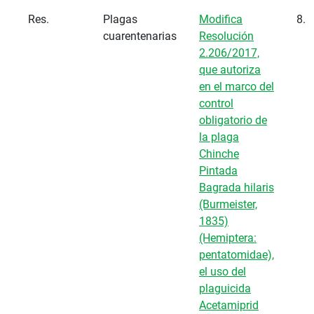
Res.
Plagas
Modifica
8.2
cuarentenarias
Resolución
2.206/2017,
que autoriza
en el marco del
control
obligatorio de
la plaga
Chinche
Pintada
Bagrada hilaris
(Burmeister,
1835)
(Hemiptera:
pentatomidae),
el uso del
plaguicida
Acetamiprid