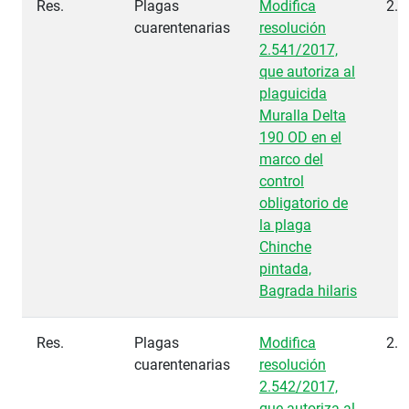
Res.
Plagas
Modifica
2.7
cuarentenarias
resolución
2.541/2017,
que autoriza al
plaguicida
Muralla Delta
190 OD en el
marco del
control
obligatorio de
la plaga
Chinche
pintada,
Bagrada hilaris
Res.
Plagas
Modifica
2.7
cuarentenarias
resolución
2.542/2017,
que autoriza al