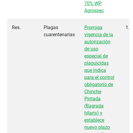
70% WP
Agrospec
Res.
Plagas
Prorroga
1.9
cuarentenarias
vigencia de la
autorización
de uso
especial de
plaguicidas
que indica
para el control
obligatorio de
Chinche
Pintada
(Bagrada
hilaris) y
establece
nuevo plazo