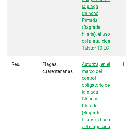
la plaga
Chinche
Pintada
(Bagrada
hilaris), el uso
del plaguicida
Talstar 10 EC
Res.
Plagas
Autoriza, en el
1.3
cuarentenarias
marco del
control
obligatorio de
la plaga
Chinche
Pintada
(Bagrada
hilaris), el uso
del plaguicida