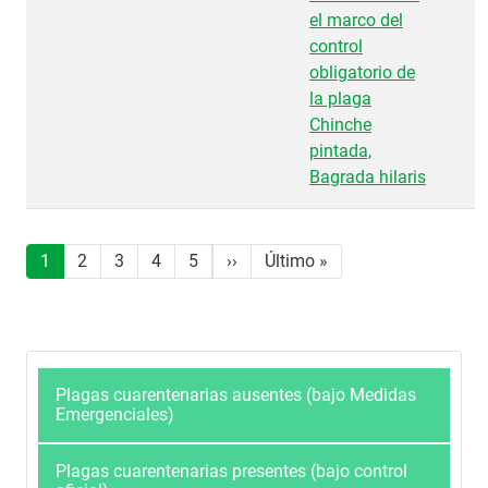
el marco del
control
obligatorio de
la plaga
Chinche
pintada,
Bagrada hilaris
Paginación
Siguiente página
Última página
1
2
3
4
5
››
Último »
Plagas cuarentenarias ausentes (bajo Medidas
Emergenciales)
Plagas cuarentenarias presentes (bajo control