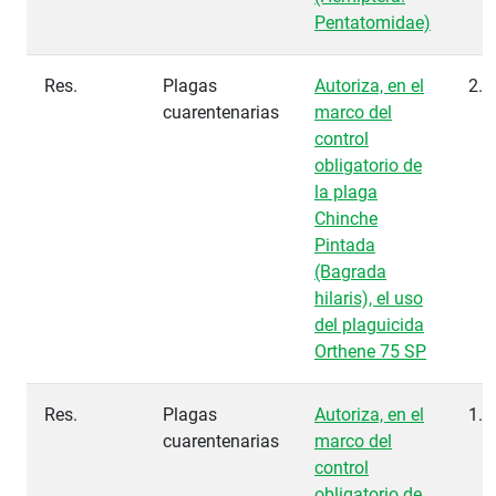
Pentatomidae)
Res.
Plagas
Autoriza, en el
2.1
cuarentenarias
marco del
control
obligatorio de
la plaga
Chinche
Pintada
(Bagrada
hilaris), el uso
del plaguicida
Orthene 75 SP
Res.
Plagas
Autoriza, en el
1.3
cuarentenarias
marco del
control
obligatorio de