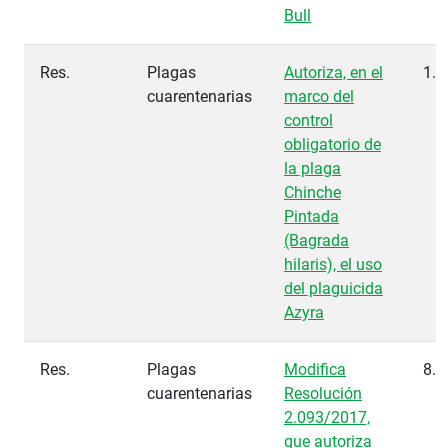
Bull
Res.
Plagas
Autoriza, en el
1.3
cuarentenarias
marco del
control
obligatorio de
la plaga
Chinche
Pintada
(Bagrada
hilaris), el uso
del plaguicida
Azyra
Res.
Plagas
Modifica
8.2
cuarentenarias
Resolución
2.093/2017,
que autoriza