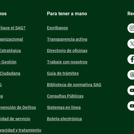
mos
Para tener a mano
Re
 hace el SAG?
Escríbanos
ganizacional
Transparencia activa
 Estratégica
Directorio de oficinas
e Gestión
Trabaje con nosotros
n Ciudadana
Guía de trámites
G
Biblioteca de normativa SAG
ca
Consultas Públicas
vención de Delitos
Sistemas en línea
lidad de servicio
Boleta electrónica
ivacidad y tratamiento