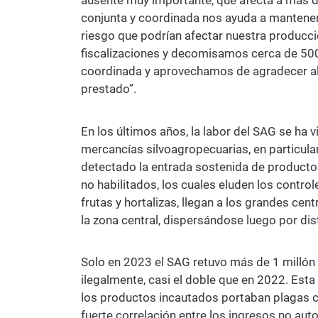
ausente muy importante, que afecta a más de
conjunta y coordinada nos ayuda a mantener 
riesgo que podrían afectar nuestra producci
fiscalizaciones y decomisamos cerca de 500 
coordinada y aprovechamos de agradecer al 
prestado”.
En los últimos años, la labor del SAG se ha 
mercancías silvoagropecuarias, en particular
detectado la entrada sostenida de producto
no habilitados, los cuales eluden los control
frutas y hortalizas, llegan a los grandes ce
la zona central, dispersándose luego por dis
Solo en 2023 el SAG retuvo más de 1 millón 
ilegalmente, casi el doble que en 2022. Esta
los productos incautados portaban plagas cu
fuerte correlación entre los ingresos no auto