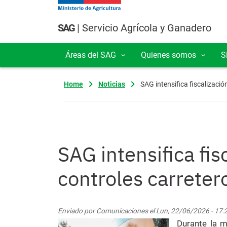
Pasar al contenido principal
SAG
| Servicio Agrícola y Ganadero
Áreas del SAG
Quienes somos
S
Navegación principal
Home
Noticias
SAG intensifica fiscalizació
SAG intensifica fis
controles carreter
Enviado por
Comunicaciones
el
Lun, 22/06/2026 - 17:
Durante la m