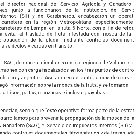
 el director nacional del Servicio Agrícola y Ganadero 
as, junto a funcionarios de la institución, del Servi
nternos (SII) y de Carabineros, encabezaron un operat
n carretera en la región Metropolitana, específicament
arreteras de Lampa, en la ruta 5 Norte, con el fin de refor
 evitar el traslado de fruta infestada con mosca de la 
 propagación de la plaga, mediante controles document
s a vehículos y cargas en tránsito.
el SAG, de manera simultánea en las regiones de Valparaíso
miones con carga fiscalizados en los tres puntos de control
 chileno y argentino. Así también se controló más de una ve
regó información sobre la mosca de la fruta, y se tomaron
ítricos, paltas, manzanas e incluso guayabas.
enezian, señaló que “este operativo forma parte de la estra
desarrollamos para prevenir la propagación de la mosca de la
 y Ganadero (SAG), el Servicio de Impuestos Internos (SII) y
izando controles documentales, fitosanitarios y de trazabilid