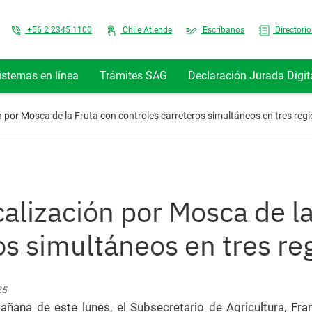
Top Menu
+56 2 2345 1100
Chile Atiende
Escríbanos
Directorio
istemas en línea
Trámites SAG
Declaración Jurada Digit
n por Mosca de la Fruta con controles carreteros simultáneos en tres regi
calización por Mosca de l
os simultáneos en tres re
25
añana de este lunes, el Subsecretario de Agricultura, Fr