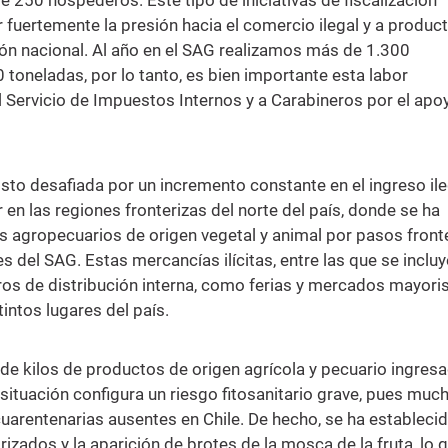
 250 hospederos. Este tipo de iniciativas de fiscalización
fuertemente la presión hacia el comercio ilegal y a produc
ón nacional. Al año en el SAG realizamos más de 1.300
toneladas, por lo tanto, es bien importante esta labor
Servicio de Impuestos Internos y a Carabineros por el apo
visto desafiada por un incremento constante en el ingreso il
 en las regiones fronterizas del norte del país, donde se ha
s agropecuarios de origen vegetal y animal por pasos front
es del SAG. Estas mercancías ilícitas, entre las que se inclu
ntros de distribución interna, como ferias y mercados mayori
tintos lugares del país.
de kilos de productos de origen agrícola y pecuario ingres
 situación configura un riesgo fitosanitario grave, pues muc
arentenarias ausentes en Chile. De hecho, se ha estableci
rizados y la aparición de brotes de la mosca de la fruta, lo 