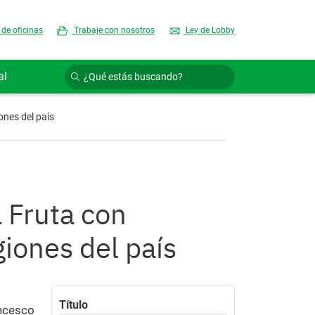
 de oficinas
Trabaje con nosotros
Ley de Lobby
al
ones del país
a Fruta con
giones del país
Título
ancesco