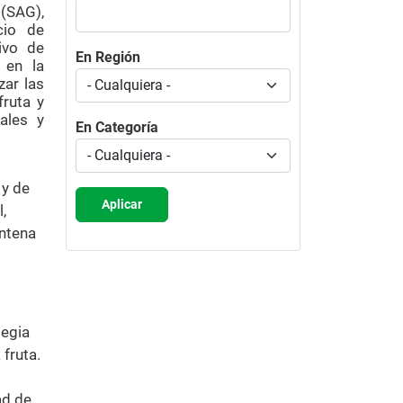
(SAG),
cio de
ivo de
En Región
e en la
zar las
fruta y
ales y
En Categoría
 y de
Aplicar
,
intena
tegia
 fruta.
ad de