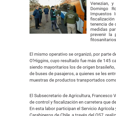
Venezian, y
Domingo Roj
Impuestos I
fiscalizació
tenencia de c
medidas para
prevenir la
fitosanitario
El mismo operativo se organizó, por parte d
O’Higgins, cuyo resultado fue más de 145 ca
siendo mayoritarios los de origen brasileño,
de buses de pasajeros, a quienes se les ent
muestras de productos transportados como c
El Subsecretario de Agricultura, Francesco V
de control y fiscalización en carretera que 
En esta labor participan el Servicio Agrícola
Carabineros de Chile, a través del OS7, real