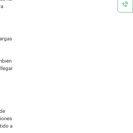
ra
cargas
ambién
llegar
sde
ciones
tido a