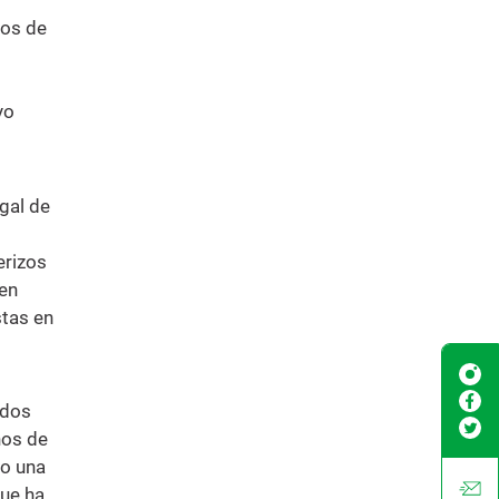
tos de
yo
egal de
erizos
yen
stas en
ados
hos de
do una
que ha