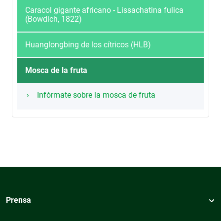
Caracol gigante africano - Lissachatina fulica
(Bowdich, 1822)
Huanglongbing de los cítricos (HLB)
Mosca de la fruta
Infórmate sobre la mosca de fruta
Prensa