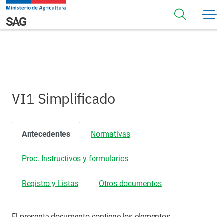
Pasar al contenido principal
VI1 Simplificado
Navegación principal
SAG
VI1 Simplificado
Antecedentes
Normativas
Proc. Instructivos y formularios
Registro y Listas
Otros documentos
El presente documento contiene los elementos