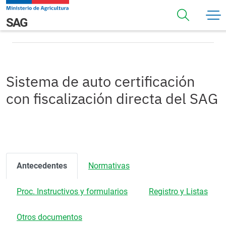
Pasar al contenido principal
Sistema de auto certificación con fiscalización directa del
Navegación principal
SAG
SAG
Sistema de auto certificación
con fiscalización directa del SAG
Antecedentes
Normativas
Proc. Instructivos y formularios
Registro y Listas
Otros documentos