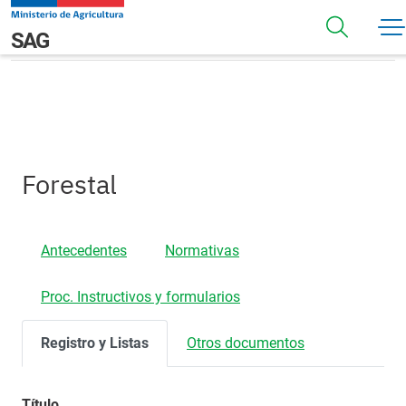
Pasar al contenido principal
Registros
Navegación principal
SAG
Forestal
Antecedentes
Normativas
Proc. Instructivos y formularios
Registro y Listas
Otros documentos
Título