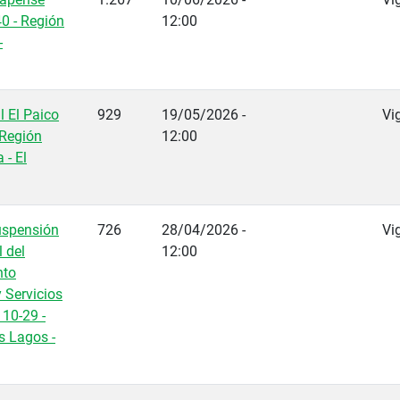
40 - Región
12:00
-
l El Paico
929
19/05/2026 -
Vi
 Región
12:00
 - El
uspensión
726
28/04/2026 -
Vi
l del
12:00
nto
y Servicios
 10-29 -
s Lagos -