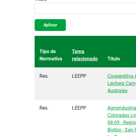
Aplicar
Tipo de
Tema
Normativa
relacionado
Titulo
Res.
LEEPP
Cooperativa A
Lechera Cam
Australes
Res.
LEEPP
Agroindustri
Coloradas Li
08-09 - Regió
Biobío - San 