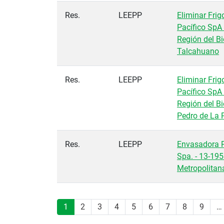
Res.
LEEPP
Eliminar Frigo
Pacífico SpA 
Región del Bi
Talcahuano
Res.
LEEPP
Eliminar Frigo
Pacífico SpA 
Región del Bi
Pedro de La 
Res.
LEEPP
Envasadora 
Spa. - 13-195
Metropolitana
Paginación
1
2
3
4
5
6
7
8
9
…