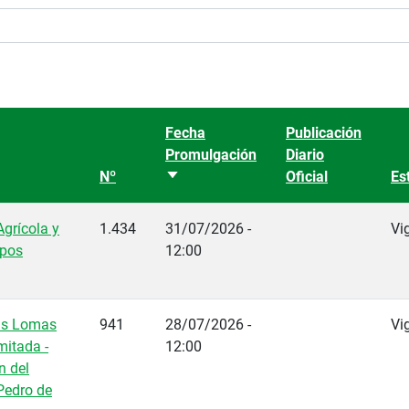
Fecha
Publicación
Promulgación
Diario
Nº
Ordenar ascendente
Oficial
Es
grícola y
1.434
31/07/2026 -
Vi
pos
12:00
as Lomas
941
28/07/2026 -
Vi
mitada -
12:00
n del
Pedro de