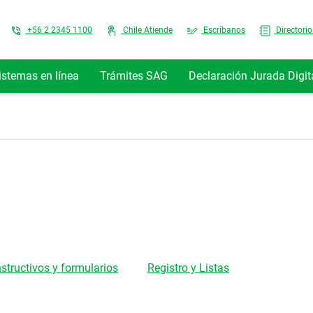
Top Menu
+56 2 2345 1100
Chile Atiende
Escríbanos
Directorio
istemas en línea
Trámites SAG
Declaración Jurada Digit
nstructivos y formularios
Registro y Listas