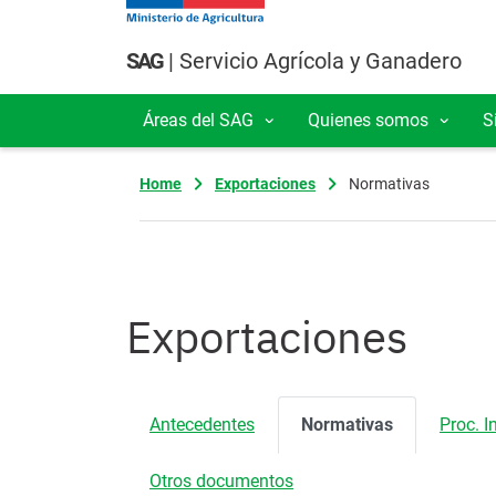
Pasar al contenido principal
SAG
| Servicio Agrícola y Ganadero
Áreas del SAG
Quienes somos
S
Navegación principal
Home
Exportaciones
Normativas
Exportaciones
Antecedentes
Normativas
Proc. I
Otros documentos