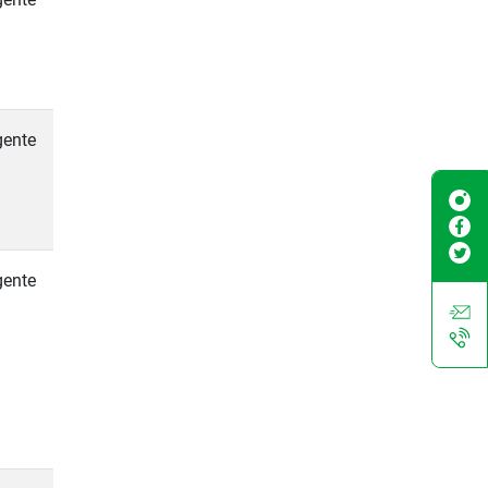
gente
gente