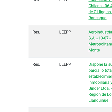
Chilena - 06-
de O'Higgins 
Rancagua
Res.
LEEPP
Agroindustria
S.A. - 13-07 -
Metropolitana
Monte
Res.
LEEPP
Dispone la s
parcial o tota
establecimie
Inmobiliaria 
Binder Ltda. -
Región de Lo
Llanquihue