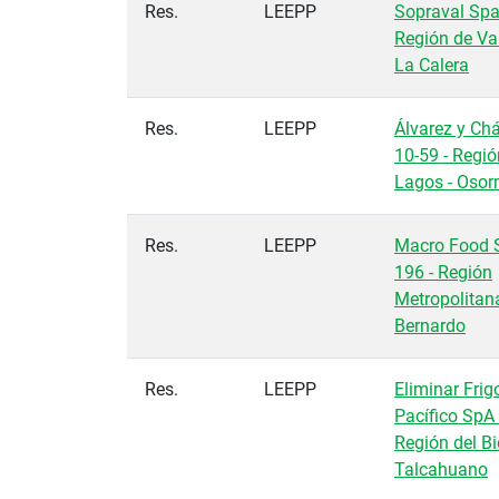
Res.
LEEPP
Sopraval Spa 
Región de Val
La Calera
Res.
LEEPP
Álvarez y Chá
10-59 - Regi
Lagos - Osor
Res.
LEEPP
Macro Food S
196 - Región
Metropolitan
Bernardo
Res.
LEEPP
Eliminar Frigo
Pacífico SpA 
Región del Bi
Talcahuano