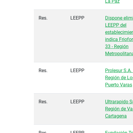
La Paz
Res.
LEEPP
Dispone elim
LEEPP del
establecimie
indica Friofor
33 - Región
Metropolitana
Res.
LEEPP
Prolesur S.A. 
Región de Lo
Puerto Varas
Res.
LEEPP
Ultrarapido S
Región de Val
Cartagena
Res.
LEEPP
Fundación T