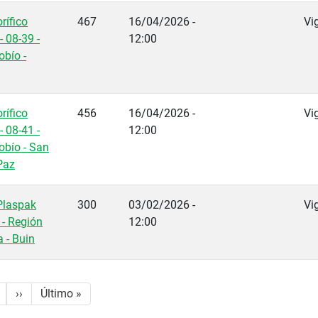
rífico
467
16/04/2026 -
Vi
- 08-39 -
12:00
obío -
rífico
456
16/04/2026 -
Vi
- 08-41 -
12:00
obío - San
Paz
Plaspak
300
03/02/2026 -
Vi
 - Región
12:00
 - Buin
Siguiente página
Última página
››
Último »