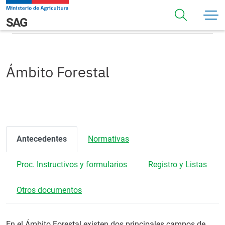
Pasar al contenido principal
Ámbito Forestal
Navegación principal
SAG
Ámbito Forestal
Antecedentes
Normativas
Proc. Instructivos y formularios
Registro y Listas
Otros documentos
En el Ámbito Forestal existen dos principales campos de