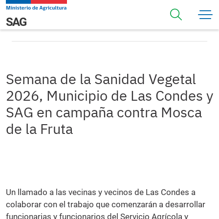
Pasar al contenido principal
Semana de la Sanidad Vegetal 2026, Municipio de Las
Navegación principal
SAG
Condes y SAG en campaña contra Mosca de la Fruta
Semana de la Sanidad Vegetal
2026, Municipio de Las Condes y
SAG en campaña contra Mosca
de la Fruta
Un llamado a las vecinas y vecinos de Las Condes a
colaborar con el trabajo que comenzarán a desarrollar
funcionarias y funcionarios del Servicio Agrícola y