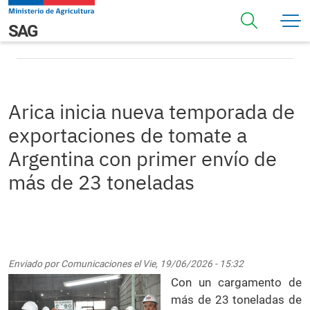
Pasar al contenido principal
Arica inicia nueva temporada de exportaciones de tomate
Navegación principal
SAG
a Argentina con primer envío de más de 23 toneladas
Arica inicia nueva temporada de
exportaciones de tomate a
Argentina con primer envío de
más de 23 toneladas
Enviado por
Comunicaciones
el
Vie, 19/06/2026 - 15:32
Con un cargamento de
más de 23 toneladas de