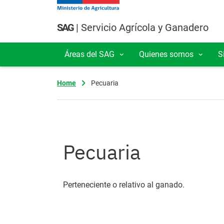
Pasar al contenido principal
SAG
| Servicio Agrícola y Ganadero
Áreas del SAG
Quienes somos
S
Navegación principal
Home
Pecuaria
Pecuaria
Perteneciente o relativo al ganado.