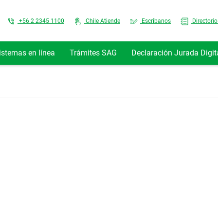
Top Menu
+56 2 2345 1100
Chile Atiende
Escríbanos
Directorio
istemas en línea
Trámites SAG
Declaración Jurada Digit