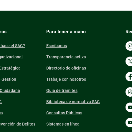
mos
Para tener a mano
Re
 hace el SAG?
Escríbanos
ganizacional
Transparencia activa
 Estratégica
Directorio de oficinas
e Gestión
Trabaje con nosotros
n Ciudadana
Guía de trámites
G
Biblioteca de normativa SAG
ca
Consultas Públicas
vención de Delitos
Sistemas en línea