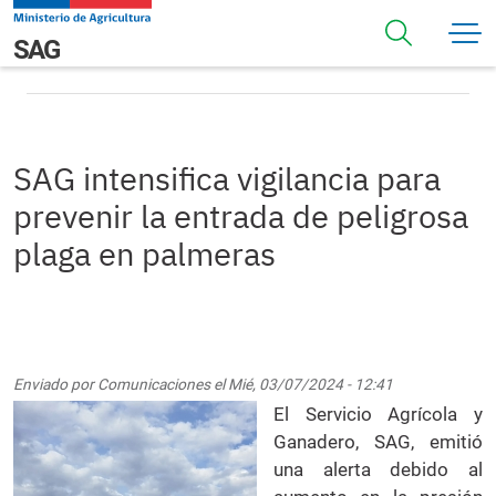
Pasar al contenido principal
SAG intensifica vigilancia para prevenir la entrada de
Navegación principal
SAG
peligrosa plaga en palmeras
SAG intensifica vigilancia para
prevenir la entrada de peligrosa
plaga en palmeras
Enviado por
Comunicaciones
el
Mié, 03/07/2024 - 12:41
El Servicio Agrícola y
Ganadero, SAG, emitió
una alerta debido al