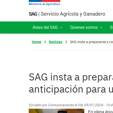
Pasar al contenido principal
SAG
| Servicio Agrícola y Ganadero
Áreas del SAG
Quienes somos
S
Navegación principal
Home
Noticias
SAG insta a prepararse y co
SAG insta a prepar
anticipación para u
Enviado por
Comunicaciones
el
Vie, 09/01/2026 - 16:4
En plena époc