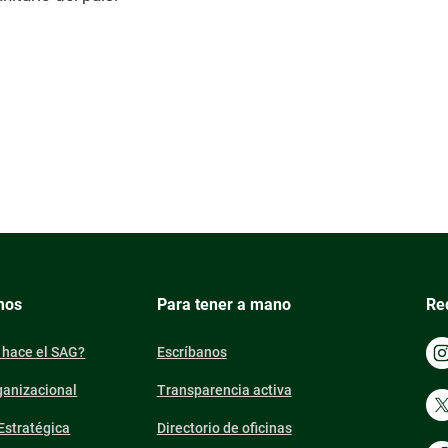
mos
Para tener a mano
Re
 hace el SAG?
Escríbanos
ganizacional
Transparencia activa
 Estratégica
Directorio de oficinas