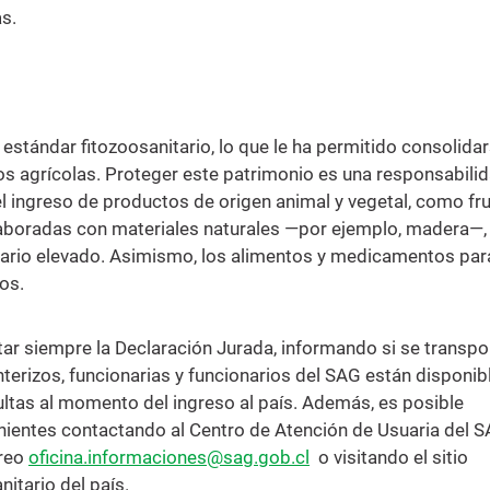
s.
o estándar fitozoosanitario, lo que le ha permitido consolida
 agrícolas. Proteger este patrimonio es una responsabili
l ingreso de productos de origen animal y vegetal, como fru
 elaboradas con materiales naturales —por ejemplo, madera—,
itario elevado. Asimismo, los alimentos y medicamentos par
os.
tar siempre la Declaración Jurada, informando si se transpo
nterizos, funcionarias y funcionarios del SAG están disponib
ultas al momento del ingreso al país. Además, es posible
enientes contactando al Centro de Atención de Usuaria del S
rreo
oficina.informaciones@sag.gob.cl
o visitando el sitio
nitario del país.