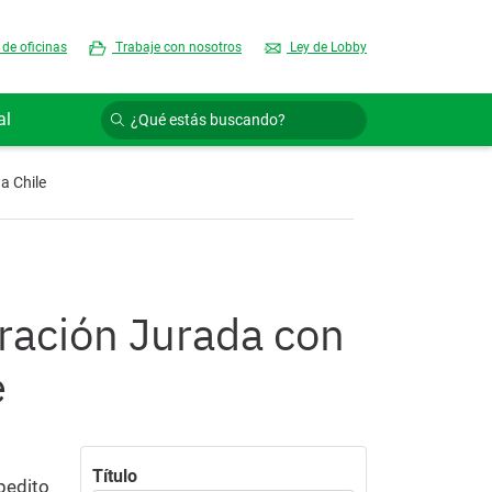
 de oficinas
Trabaje con nosotros
Ley de Lobby
al
a Chile
aración Jurada con
e
Título
pedito