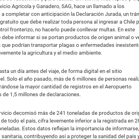
ervicio Agrícola y Ganadero, SAG, hace un llamado a los
 a completar con anticipación la Declaración Jurada, un trá
 gratuito que debe realizar toda persona al ingresar a Chile 
trol fronterizo, no hacerlo puede conllevar multas. En este
e debe informar si se portan productos de origen animal o v
os que podrían transportar plagas o enfermedades inexistent
ravemente la agricultura y el medio ambiente.
 un día antes del viaje, de forma digital en el sitio
l. Solo el año pasado, más de 6 millones de personas real
rándose la mayor cantidad de registros en el Aeropuerto
s de 1,5 millones de declaraciones.
Servicio decomisó más de 241 toneladas de productos de or
de todo el país, cifra levemente inferior a la registrada en 
eladas. Estos datos reflejan la importancia de informarse,
sanitaria, contribuyendo así a proteger la sanidad del país 