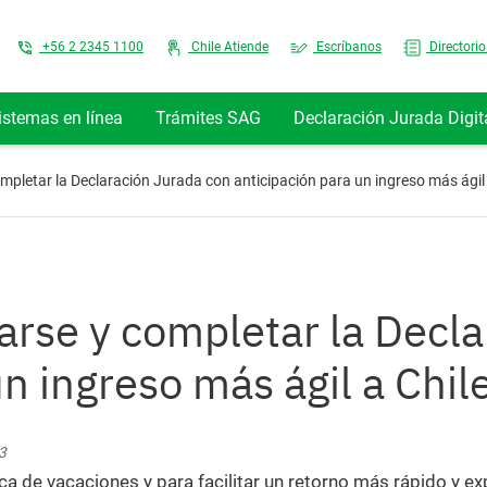
Top Menu
+56 2 2345 1100
Chile Atiende
Escríbanos
Directorio
istemas en línea
Trámites SAG
Declaración Jurada Digit
mpletar la Declaración Jurada con anticipación para un ingreso más ágil 
arse y completar la Decl
n ingreso más ágil a Chil
3
a de vacaciones y para facilitar un retorno más rápido y ex