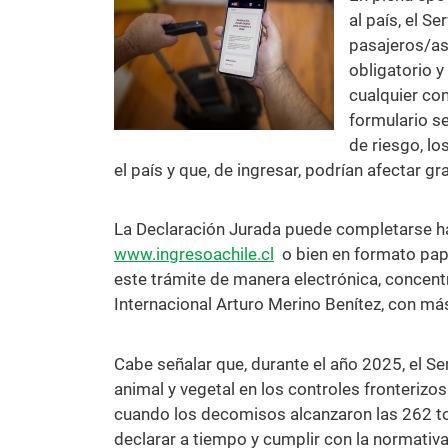
al país, el S
pasajeros/as
obligatorio y
cualquier con
formulario s
de riesgo, l
el país y que, de ingresar, podrían afectar g
La Declaración Jurada puede completarse hasta
www.ingresoachile.cl
o bien en formato pape
este trámite de manera electrónica, concent
Internacional Arturo Merino Benítez, con má
Cabe señalar que, durante el año 2025, el 
animal y vegetal en los controles fronterizos 
cuando los decomisos alcanzaron las 262 ton
declarar a tiempo y cumplir con la normativa 