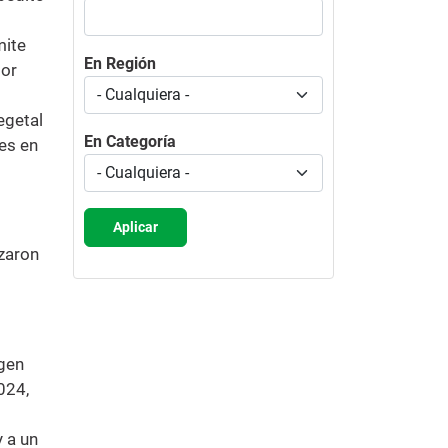
mite
En Región
por
egetal
En Categoría
es en
Aplicar
izaron
igen
2024,
y a un