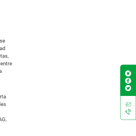
rse
dad
tas,
 entre
a
rta
les
AG,