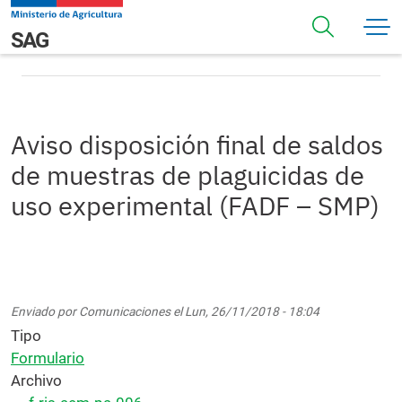
Pasar al contenido principal
Aviso disposición final de saldos de muestras de
Navegación principal
SAG
plaguicidas de uso experimental (FADF – SMP)
Aviso disposición final de saldos
de muestras de plaguicidas de
uso experimental (FADF – SMP)
Enviado por
Comunicaciones
el
Lun, 26/11/2018 - 18:04
Tipo
Formulario
Archivo