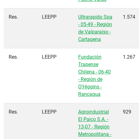
Res.
LEEPP
Ultrarapido Spa
1.574
- 05-49 - Región
de Valparaíso -
Cartagena
Res.
LEEPP
Fundación
1.267
Trapense
Chilena - 06-40
- Región de
O'Higgins -
Rancagua
Res.
LEEPP
Agroindustrial
929
El Paico S.A. -
13-07 - Región
Metropolitana -