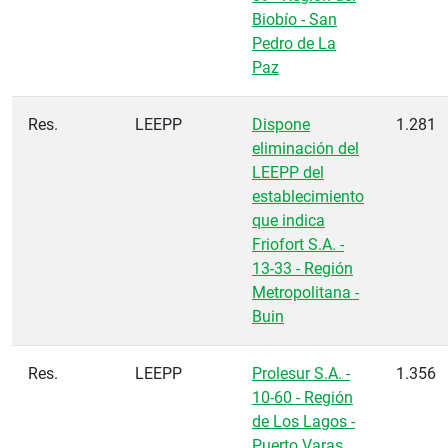
Biobío - San
Pedro de La
Paz
Res.
LEEPP
Dispone
1.281
eliminación del
LEEPP del
establecimiento
que indica
Friofort S.A. -
13-33 - Región
Metropolitana -
Buin
Res.
LEEPP
Prolesur S.A. -
1.356
10-60 - Región
de Los Lagos -
Puerto Varas