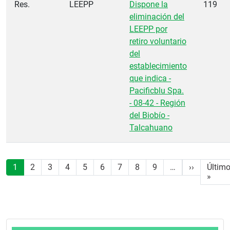
Res.
LEEPP
Dispone la
119
eliminación del
LEEPP por
retiro voluntario
del
establecimiento
que indica -
Pacificblu Spa.
- 08-42 - Región
del Biobío -
Talcahuano
Paginación
Siguiente
1
2
3
4
5
6
7
8
9
…
››
Últim
Últi
»